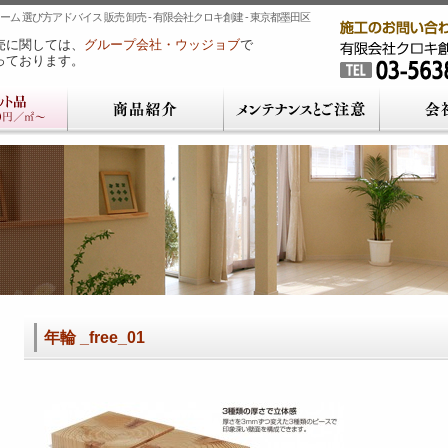
ム 選び方アドバイス 販売 卸売 - 有限会社クロキ創建 - 東京都墨田区
売に関しては、
グループ会社・ウッジョブ
で
っております。
年輪 _free_01