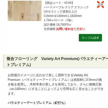
【商品コード：VC09】
ハードメープル クリア クラシック
UVセラミック塗装仕上げ
t:15mm w:140mm L:1820mm
1.784㎡/ケース（7枚）
設計価格 16,700円/㎡
仕切価格
お問い合わせください
複合フローリング Variety Art Premium(バラエティーア
トプレミアム)
お部屋のイメージに合わせて美しく調和できるVariety Art
Premium（バラエティーアートプレミアム）は表面材に3.0mmの挽
き板を使用し、木材本来の美しさを表現しており、さらに板幅広板
（w=140mm）にすることによってより空間を広く見せることができ
ます。
バラエティーアートプレミアム（釘打ち）