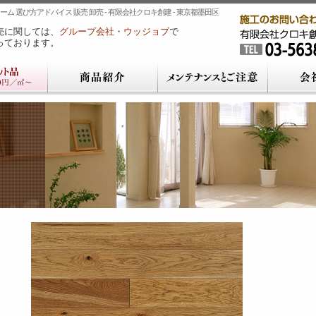
ム 選び方アドバイス 販売 卸売 - 有限会社クロキ創建 - 東京都墨田区
売に関しては、
グループ会社・ウッジョブ
で
っております。