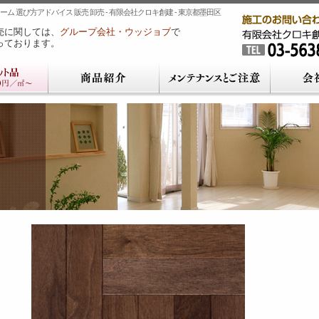
ム 選び方アドバイス 販売 卸売 - 有限会社クロキ創建 - 東京都墨田区
売に関しては、
グループ会社・ウッジョブ
で
っております。