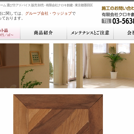
ム 選び方アドバイス 販売 卸売 - 有限会社クロキ創建 - 東京都墨田区
売に関しては、
グループ会社・ウッジョブ
で
っております。