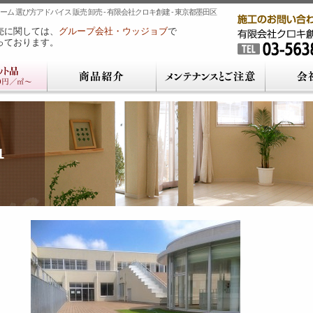
ム 選び方アドバイス 販売 卸売 - 有限会社クロキ創建 - 東京都墨田区
売に関しては、
グループ会社・ウッジョブ
で
っております。
1