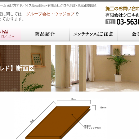
ム 選び方アドバイス 販売 卸売 - 有限会社クロキ創建 - 東京都墨田区
売に関しては、
グループ会社・ウッジョブ
で
っております。
イルド】断面図