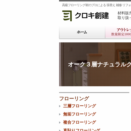
高級フローリング材のプロによる 張替え 補修 リフォー
材料販
取り扱
オーク３層ナチュラルグ
フローリング
三層フローリング
無垢フローリング
複合フローリング
直貼りフローリング