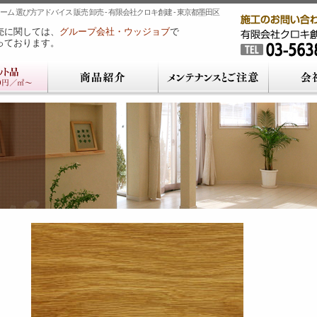
ム 選び方アドバイス 販売 卸売 - 有限会社クロキ創建 - 東京都墨田区
売に関しては、
グループ会社・ウッジョブ
で
っております。