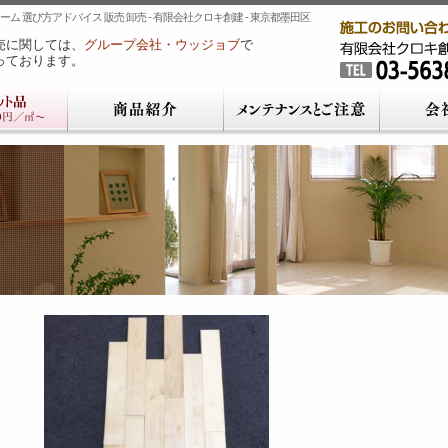
ム 選び方アドバイス 販売 卸売 - 有限会社クロキ創建 - 東京都墨田区
売に関しては、
グループ会社・ウッジョブ
で
っております。