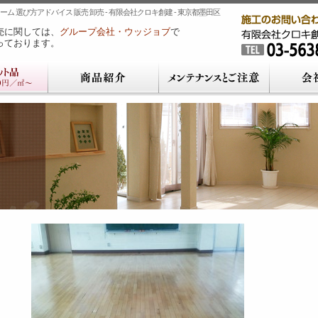
ム 選び方アドバイス 販売 卸売 - 有限会社クロキ創建 - 東京都墨田区
売に関しては、
グループ会社・ウッジョブ
で
っております。