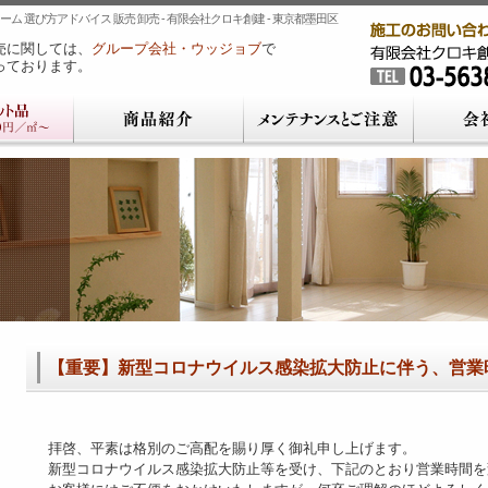
ム 選び方アドバイス 販売 卸売 - 有限会社クロキ創建 - 東京都墨田区
売に関しては、
グループ会社・ウッジョブ
で
っております。
【重要】新型コロナウイルス感染拡大防止に伴う、営業
拝啓、平素は格別のご高配を賜り厚く御礼申し上げます。
新型コロナウイルス感染拡大防止等を受け、下記のとおり営業時間を