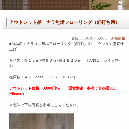
アウトレット品 ナラ無垢フローリング（釘打ち用）
更新日：2020年5月1日
新着情報
一
■商品名：ナラユニ無垢フローリング（釘打ち用） ウレタン塗装仕
上げ
サイズ：厚１５㎜×幅９０㎜×長１８２０㎜ （入数１．６４㎡/ｹｰ
ｽ）
在庫数：４７ case （７７．０８㎡）
アウトレット価格：3,000円/㎡ 運賃別途（参考：首都圏500
円/case）
※色味は下の写真を参考にしてください。