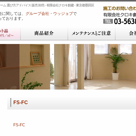
ム 選び方アドバイス 販売 卸売 - 有限会社クロキ創建 - 東京都墨田区
売に関しては、
グループ会社・ウッジョブ
で
っております。
FS-FC
FS-FC