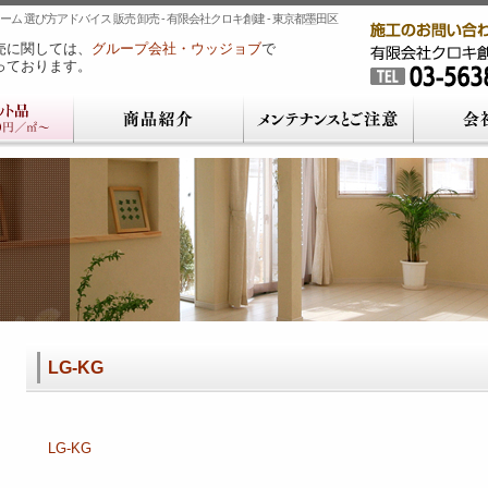
ム 選び方アドバイス 販売 卸売 - 有限会社クロキ創建 - 東京都墨田区
売に関しては、
グループ会社・ウッジョブ
で
っております。
LG-KG
LG-KG