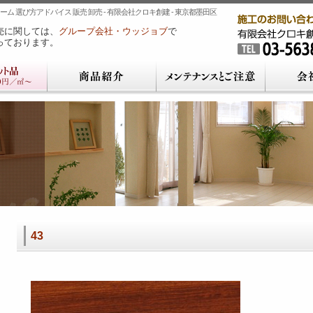
ム 選び方アドバイス 販売 卸売 - 有限会社クロキ創建 - 東京都墨田区
売に関しては、
グループ会社・ウッジョブ
で
っております。
43